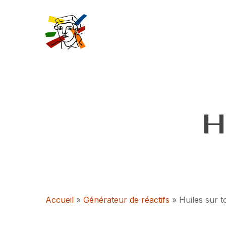
Skip
to
main
content
H
Accueil
»
Générateur de réactifs
»
Huiles sur t