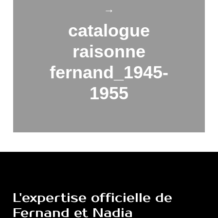
→
catalogue
raisonne
fernand_1945-
1955
L'expertise
officielle
de
Fernand
et
Nadia