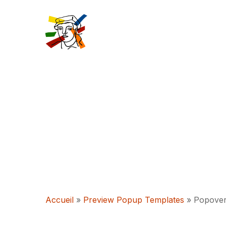
Skip
to
main
content
Accueil
»
Preview Popup Templates
»
Popove