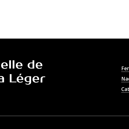
ielle
de
Fe
a
Léger
Na
Ca