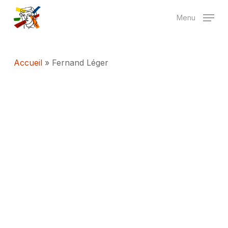
Skip
Menu
to
main
content
Accueil
»
Fernand Léger