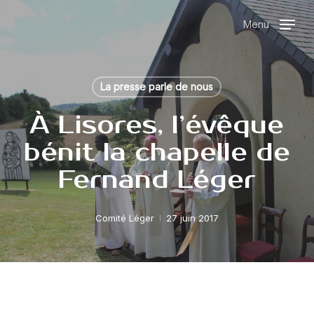
Skip
Menu
to
main
content
La presse parle de nous
À Lisores, l’évêque
bénit la chapelle de
Fernand Léger
Comité Léger
27 juin 2017