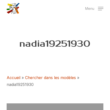
Skip
Menu
to
main
content
nadia19251930
Accueil
»
Chercher dans les modèles
»
nadia19251930