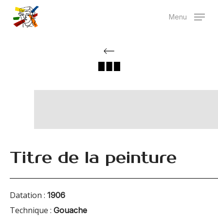
Skip
Menu
to
main
content
Titre de la peinture
Datation :
1906
Technique :
Gouache