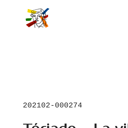
Skip
to
main
content
202102-000274