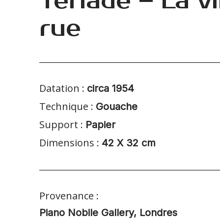
Tériade – La vi
rue
Datation :
circa 1954
Technique :
Gouache
Support :
Papier
Dimensions :
42 X 32 cm
Provenance :
Piano Nobile Gallery, Londres