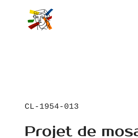
Skip
to
main
content
CL-1954-013
Projet de mos