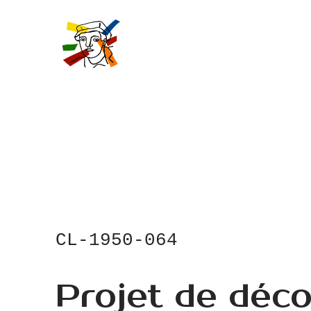
Skip
to
main
content
CL-1950-064
Projet de déco