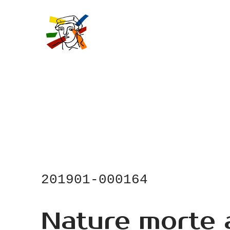
Skip
to
main
content
201901-000164
Nature morte 