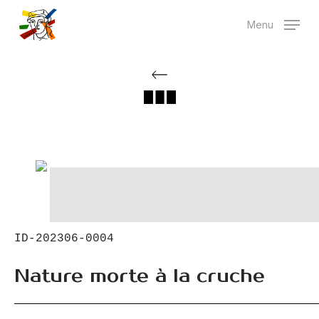
Skip
Menu
to
main
content
ID-202306-0004
Nature morte à la cruche