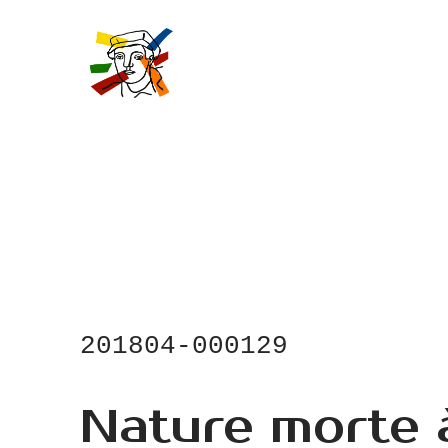
Skip
to
main
content
201804-000129
Nature morte à