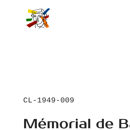
Skip
to
main
content
CL-1949-009
Mémorial de B