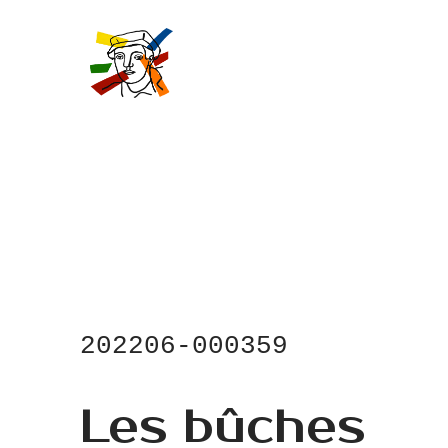
Skip
to
main
content
202206-000359
Les bûches