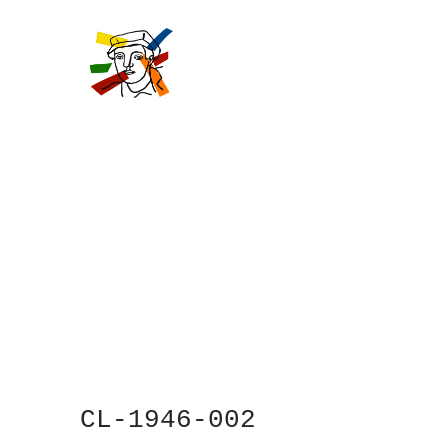
Skip
to
main
content
CL-1946-002