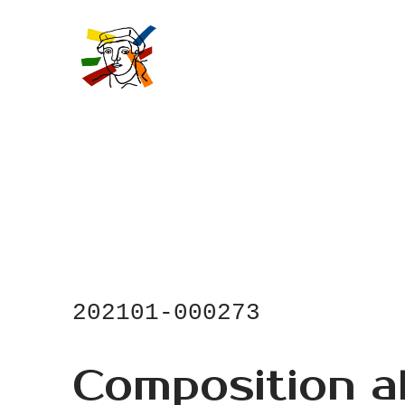
Skip
to
main
content
202101-000273
Composition a