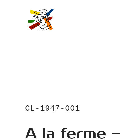
Skip
to
main
content
CL-1947-001
A la ferme –